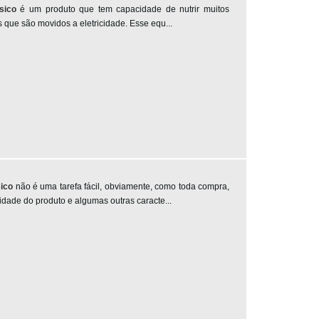
GERADOR DE ENERGIA A DIESEL
sico
é um produto que tem capacidade de nutrir muitos
TRIFÁSICO
 que são movidos a eletricidade. Esse equ...
GERADOR DE ENERGIA PARA
CONDOMÍNIO
GERADOR DE ENERGIA PARA EMPRESA
GERADOR PARA EMPRESA
GERADOR PARA EVENTOS
GERADOR PARA FESTA
GERADORES DE ENERGIA EM SP
GERADORES PARA INDÚSTRIAS
GRUPO GERADOR A DIESEL PREÇO
sico
não é uma tarefa fácil, obviamente, como toda compra,
dade do produto e algumas outras caracte...
GRUPO GERADOR CARENADO
GRUPO GERADOR DE ENERGIA
GRUPO GERADOR DE ENERGIA A VENDA
GRUPO GERADOR DE ENERGIA ELÉTRICA
GRUPO GERADOR DE ENERGIA ELÉTRICA
A DIESEL
GRUPO GERADOR ELÉTRICO