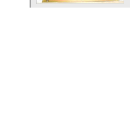
REGIÕES ONDE A FONTES DE EN
Selecione
RJ
MG
ES
SP
PR
Selecione a região do Brasil