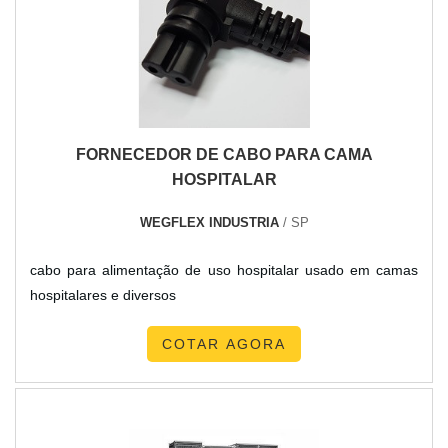
TBR Transformadores tem tudo que se precisa para
fabricação de transformadores. Líder em qualidade, eles
oferecem uma variedade de itens como autotransformador
energia solar e transformador isolador trifásico com ótima
qualidade e precisão.Para tal sucesso, a organização
investiu em profissionais competentes e em equipamentos
FORNECEDOR DE CABO PARA CAMA
inovadores. A TBR Transformadores tem se destacado da
HOSPITALAR
concorrência pela seriedade e qualidade que garante uma
entrega de excelência de ponta a ponta.
WEGFLEX INDUSTRIA
/ SP
cabo para alimentação de uso hospitalar usado em camas
hospitalares e diversos
COTAR AGORA