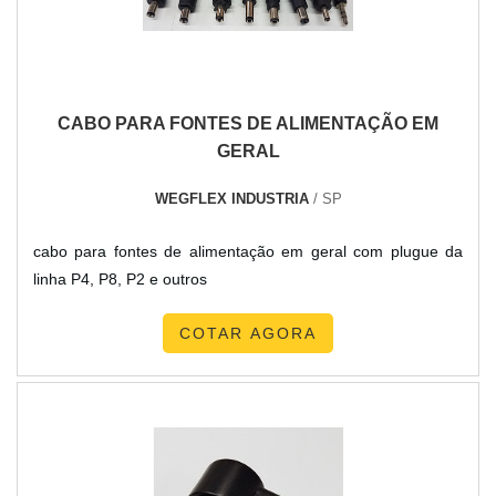
uma empresa de manutenção de transformadores com
de uma empresa comprometida com seus serviços e que
ótima qualidade.Há muitas maneiras eficientes de uma
preza pela segurança, conquistas adquiridas porque investiu
organização demonstrar competência, excelência e
em uma estrutura que hoje conta com escritório de alta
destaque em sua área de atuação. A TBR Transformadores
qualidade onde são realizadas as atividades e equipamentos
CABO PARA FONTES DE ALIMENTAÇÃO EM
se mostra referência por ter: Soluções para transformadores
de última geração.Tudo isso, somado a uma equipe
GERAL
isoladores e autotransformadores de baixa tensão;
multidisciplinar de consultores associados e colaboradores
Atendimento de forma personalizada para cada cliente;
eficientes, comprova sua essência de trazer o melhor para
WEGFLEX INDUSTRIA
/ SP
Profissionais com vasta experiência na área de atuação.Sem
todos os clientes.
perder o foco em empresa de manutenção de
cabo para fontes de alimentação em geral com plugue da
transformadores, deve-se descartar companhias que não
linha P4, P8, P2 e outros
tenham produtos e serviços com ótima qualidade e
assertividade, detalhes primordiais que são deixados de lado
COTAR AGORA
por muitas companhias que não focam na fidelização do
cliente.Esses e outros motivos são a razão pela qual a TBR
Transformadores é altamente qualificada quando falamos do
segmento de fabricação de transformadores. A empresa
foca na satisfação da venda à entrega final, com foco total
na qualidade.GARANTIA DE QUALIDADE COMPROVADANa