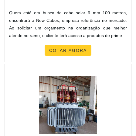
Quem está em busca de cabo solar 6 mm 100 metros,
encontrará a New Cabos, empresa referência no mercado.
Ao solicitar um orçamento na organização que melhor
atende no ramo, o cliente terá acesso a produtos de primeira
linha e um suporte completo, do contato inicial ao pós-
COTAR AGORA
venda.MAIS SOBRE CABO SOLAR 6 MM 100
METROSQuem quer encontrar cabo solar 6 mm 100 metros
em uma empresa que preza pela segurança, chega até a
New Cabos. A companhia trabalha com cabo solar isolante e
cabeamento para sistema solar, oferecendo o que há de
melhor no mercado para cada cliente.Não obstante, quando
falamos em cabo solar 6 mm 100 metros, deve-se descartar
empresas que não tenham produtos e serviços com ótima
qualidade e excelente custo-benefício, detalhes primordiais
que são deixados de lado por muitas empresas que não
focam na fidelização do cliente.É importante lembrar que o
produto deve sempre ser adquirido com companhias