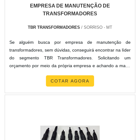
EMPRESA DE MANUTENÇÃO DE
especializadas no segmento. Esse tipo de cuidado ajuda a
TRANSFORMADORES
garantir a qualidade e durabilidade dos materiais, além de
evitar prejuízos com substituições frequentes de produtos
TBR TRANSFORMADORES
/ SORRISO - MT
que não cumprem com suas funções adequadamente.
Assim, é possível poupar gastos desnecessários.Existem
Se alguém busca por empresa de manutenção de
diversos motivos para a New Cabos ter se tornado destaque
transformadores, sem dúvidas, conseguirá encontrar na líder
quando pensamos em uma empresa que entrega confiança
do segmento TBR Transformadores. Solicitando um
e produtos de qualidade. Alguns desses motivos são:
orçamento por meio da própria empresa e achando a maior
Atendimento personalizado; Profissionais com vasta
referência de qualidade da área de atuação.Quando o
experiência na área de atuação; Diversas opções de
COTAR AGORA
desejo é por empresa de manutenção de transformadores,
pagamento disponíveis; Amplo estoque de produtos;
com os melhores profissionais da TBR Transformadores o
Logística planejada para atender grandes demandas;
cliente atingirá proteção com assessoria técnica
Comprometimento com o resultado final.QUALIDADES E
especializada.MAIS SOBRE EMPRESA DE MANUTENÇÃO
PONTOS FORTES DA EMPRESASomente na New Cabos
DE TRANSFORMADORESA TBR Transformadores canaliza
existem as melhores condições para quem deseja achar o
seus esforços em oferecer aos parceiros uma estrutura com
que precisa para cabo solar 6 mm 100 metros. Com foco na
escritório de alta qualidade onde são realizadas as
experiência dos clientes, oferece itens variados como cabo
atividades e biblioteca técnica de apoio, tudo para garantir
solar isolante e cabeamento para sistema solar.Tem rótulo