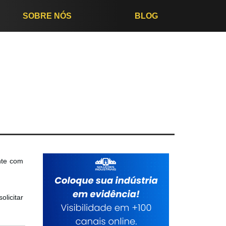
SOBRE NÓS
BLOG
nte com
olicitar