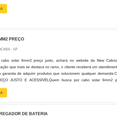
RA
MM2 PREÇO
CABA - SP
cabo solar 6mm2 preço justo, achará no website da New Cabos
ação que mais se destaca no ramo, o cliente receberá um atendimen
 a garantia de adquirir produtos que solucionem qualquer demanda
ÇO JUSTO E ACESSÍVELQuem busca por cabo solar 6mm2 p
empresa responsável, vai até o site da New Cabos. É possível enco
RA
ar e cabo fotovoltaico condutor, garantindo o melhor em tecnolo
o que gera resultado ao cliente.Ainda focando em cabo solar 6mm2 
cartar empresas que não tenham produtos e serviços com ótima qual
características simples, mas que mostram o comprometimento da em
REGADOR DE BATERIA