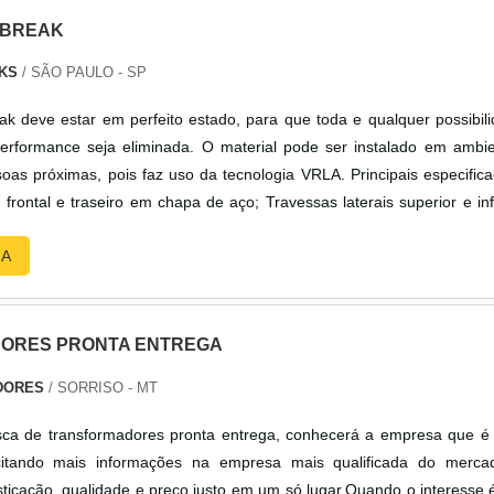
OBREAK
AKS
/ SÃO PAULO - SP
ak deve estar em perfeito estado, para que toda e qualquer possibil
erformance seja eliminada. O material pode ser instalado em ambi
as próximas, pois faz uso da tecnologia VRLA. Principais especific
frontal e traseiro em chapa de aço; Travessas laterais superior e inf
 removíveis em chapa; Porta frontal perfurado perfil arredondado em c
RA
ORES PRONTA ENTREGA
DORES
/ SORRISO - MT
a de transformadores pronta entrega, conhecerá a empresa que é 
citando mais informações na empresa mais qualificada do merca
sticação, qualidade e preço justo em um só lugar.Quando o interesse 