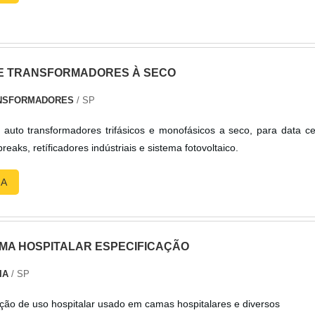
E TRANSFORMADORES À SECO
NSFORMADORES
/ SP
auto transformadores trifásicos e monofásicos a seco, para data ce
estabilizadores, nobreaks, retíficadores indústriais e sistema fotovoltaico.
RA
MA HOSPITALAR ESPECIFICAÇÃO
IA
/ SP
ção de uso hospitalar usado em camas hospitalares e diversos