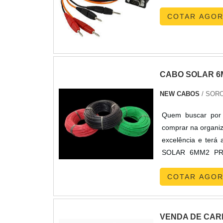
COTAR AGO
CABO SOLAR 6
NEW CABOS
/ SORO
Quem buscar por 
comprar na organiz
excelência e terá
SOLAR 6MM2 PRE
acessível em uma 
COTAR AGO
cabo conector sol
desenvolvimento n
justo, deve-se des
e assertividade, 
VENDA DE CAR