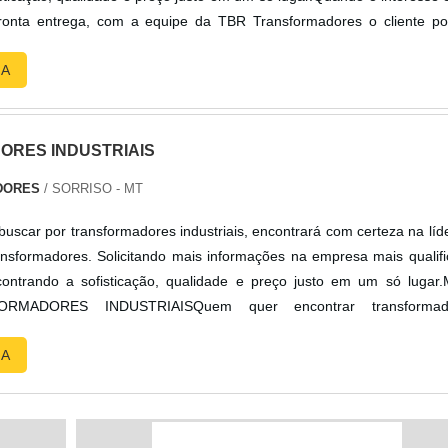
ronta entrega, com a equipe da TBR Transformadores o cliente p
dade com soluções para transformadores isoladores e autotransforma
RA
RES INDUSTRIAIS
DORES
/ SORRISO - MT
uscar por transformadores industriais, encontrará com certeza na líd
sformadores. Solicitando mais informações na empresa mais qualif
ntrando a sofisticação, qualidade e preço justo em um só lugar
RMADORES INDUSTRIAISQuem quer encontrar transformad
a empresa inovadora, depara com a TBR Transformadores. Uma emp
RA
 em au...