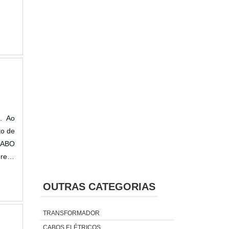
. Ao
to de
.CABO
reço
ntrar
gia e
OUTRAS CATEGORIAS
preço
idade
TRANSFORMADOR
presa
CABOS ELÉTRICOS