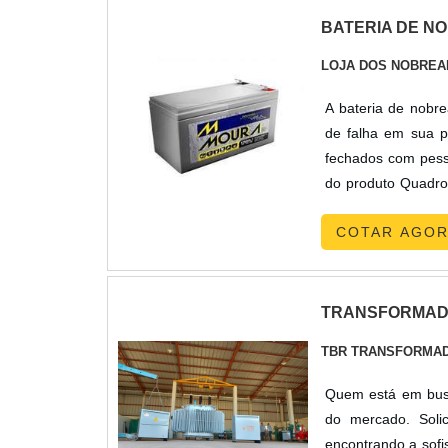
BATERIA DE N
LOJA DOS NOBRE
A bateria de nobre
de falha em sua p
fechados com pesso
do produto Quadro 
em chapa; Laterais
COTAR AGO
TRANSFORMAD
TBR TRANSFORMA
Quem está em busc
do mercado. Soli
encontrando a sofi