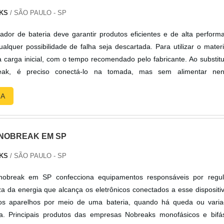
s.É importante lembrar que o produto deve sempre ser adquirido
KS
/ SÃO PAULO - SP
lizadas no segmento. Esse tipo de cuidado ajuda a garantir a qualid
teriais, além de evitar prejuízos com substituições frequentes de pro
dor de bateria deve garantir produtos eficientes e de alta perform
com suas funções adequadamente. Assim, é possível poupar ga
alquer possibilidade de falha seja descartada. Para utilizar o materi
istem diversos motivos para a New Cabos ter se tornado destaque q
 carga inicial, com o tempo recomendado pelo fabricante. Ao substitu
mpresa que entrega confiança e produtos de qualidade. Alguns d
reak, é preciso conectá-lo na tomada, mas sem alimentar ne
dimento personalizado; Profissionais com vasta experiência na ár
nte período mínimo de 3 horas. As baterias novas são carregada
 opções de pagamento disponíveis; Amplo estoque de produtos; Logí
RA
ender grandes demandas; Comprometimento com o resultado final.A 
EGMENTONa New Cabos tem a solução ideal para cabo solar 
 possível encontrar uma grande variedade no portfólio, como cabo 
NOBREAK EM SP
tovoltaico condutor.Isso se deve ao fato de ser uma empresa responsá
us serviços, características possíveis pelo fato de ter escritório de
KS
/ SÃO PAULO - SP
o realizadas as atividades e equipamentos de última geração.Tudo 
obreak em SP confecciona equipamentos responsáveis por regul
e multidisciplinar de consultores associados e profissionais com 
a da energia que alcança os eletrônicos conectados a esse dispositi
a de atuação, garante o sucesso de cada cliente de ponta a ponta.
 os aparelhos por meio de uma bateria, quando há queda ou vari
a. Principais produtos das empresas Nobreaks monofásicos e bifá