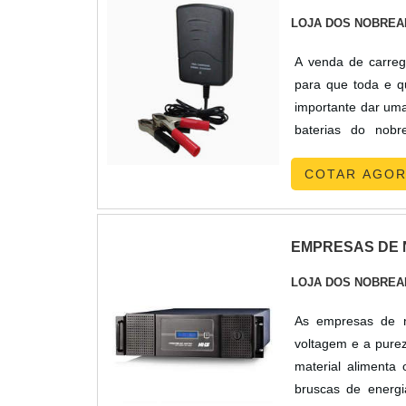
com seus cliente
LOJA DOS NOBREA
companhias especia
durabilidade dos ma
A venda de carrega
que não cumprem 
para que toda e qu
desnecessários.Ex
importante dar uma
pensamos em uma e
baterias do nob
motivos são: Aten
equipamento, dura
atuação; Diversas
COTAR AGO
fabricante, e....
planejada para at
REFERÊNCIA NO S
preço acessível. É
EMPRESAS DE 
isolante e cabo fo
comprometida com se
LOJA DOS NOBREA
qualidade onde sã
As empresas de n
somado a uma equip
voltagem e a purez
experiência na áre
material alimenta
bruscas de energi