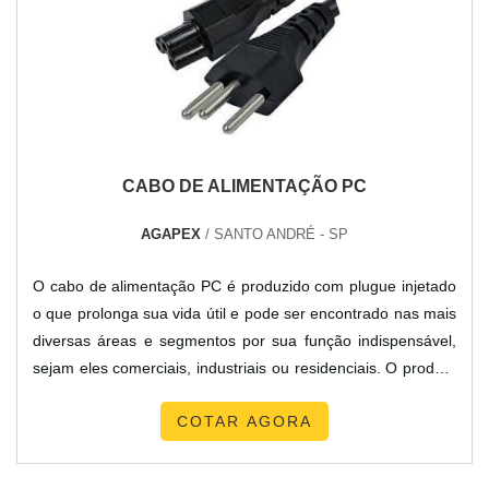
CABO DE ALIMENTAÇÃO PC
AGAPEX
/ SANTO ANDRÉ - SP
O cabo de alimentação PC é produzido com plugue injetado
o que prolonga sua vida útil e pode ser encontrado nas mais
diversas áreas e segmentos por sua função indispensável,
sejam eles comerciais, industriais ou residenciais. O produto
precisa ser adquirido com a garantia de qualidade e
COTAR AGORA
desempenho, além de estar dentro das normas vigentes de
mercado. Onde os produto pode ser aplicado Área
informática; Entretenimento; Eletrodomésticos; Eletroeletr...