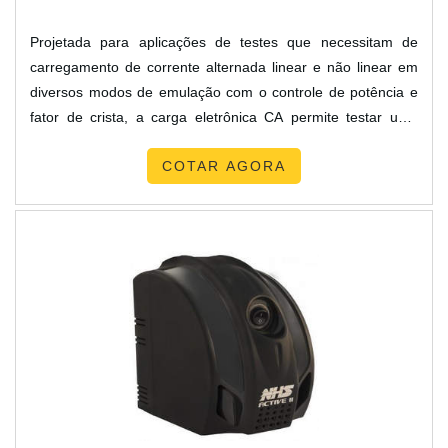
Projetada para aplicações de testes que necessitam de
carregamento de corrente alternada linear e não linear em
diversos modos de emulação com o controle de potência e
fator de crista, a carga eletrônica CA permite testar uma
variedade de condições potenciais de operação de campo
COTAR AGORA
para garantir a confiabilidade de unidade sob teste (UUT).
Modelos de carga eletrônica CA no mercado Para garantir
os melhores resultados é de suma importância contar ....