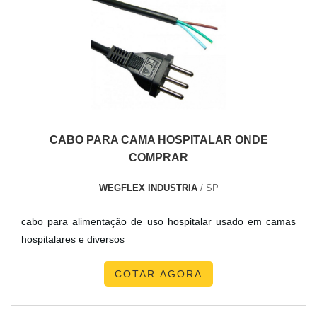
clientes encontram itens como cabo solar isolante e cabo
desenvolvimento no que gera resultado.Ainda focando em
fotovoltaico condutor com ótima qualidade e precisão.Com a
conectores para painel solar, deve-se descartar empresas
organização é possível tirar as suas dúvidas sobre os
que não tenham produtos e serviços com ótima qualidade e
serviços do ramo, além de contar com os melhores
precisão, características simples, mas que mostram o
profissionais e instalações. Assim, conquistando a confiança
comprometimento da empresa com seus clientes.É
e a satisfação dos clientes, que são os maiores objetivos da
importante lembrar que o produto deve sempre ser adquirido
marca. New Cabos é uma empresa que tem despontado no
com companhias especializadas no segmento. Esse tipo de
mercado por toda seriedade e qualidade, o que fecha o ciclo
CABO PARA CAMA HOSPITALAR ONDE
cuidado ajuda a garantir a qualidade e durabilidade dos
de entrega com excelência para cada cliente.
COMPRAR
materiais, além de evitar prejuízos com substituições
frequentes de produtos que não cumprem com suas funções
WEGFLEX INDUSTRIA
/ SP
adequadamente. Assim, é possível poupar gastos
desnecessários.Existem diversos motivos para a New Cabos
cabo para alimentação de uso hospitalar usado em camas
ter se tornado destaque quando pensamos em uma
hospitalares e diversos
empresa que entrega confiança e produtos de qualidade.
Alguns desses motivos são: Atendimento personalizado;
COTAR AGORA
Profissionais com vasta experiência na área de atuação;
Diversas opções de pagamento disponíveis; Amplo estoque
de produtos; Logística planejada para atender grandes