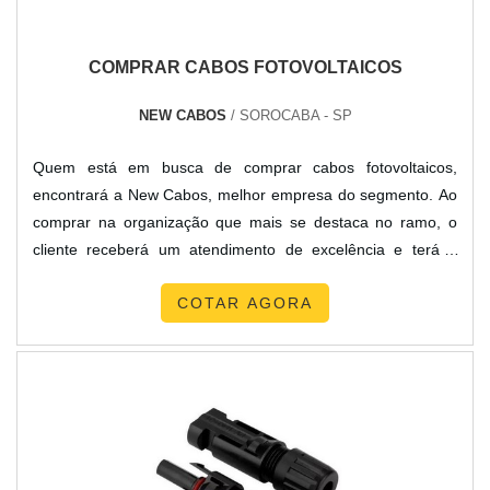
referência por ter: Soluções para transformadores isoladores
e autotransformadores de baixa tensão; Atendimento de
COMPRAR CABOS FOTOVOLTAICOS
forma personalizada para cada cliente; Profissionais com
vasta experiência na área de atuação.Sem perder o foco em
NEW CABOS
/ SOROCABA - SP
autotransformador energia solar, deve-se descartar
empresas que não tenham produtos e serviços com ótima
Quem está em busca de comprar cabos fotovoltaicos,
qualidade e assertividade, detalhes primordiais que são
encontrará a New Cabos, melhor empresa do segmento. Ao
deixados de lado por muitas organizações que não focam na
comprar na organização que mais se destaca no ramo, o
fidelização do cliente.É por esta razão que a TBR
cliente receberá um atendimento de excelência e terá a
Transformadores é uma companhia que preza pela
garantia de adquirir produtos que solucionem qualquer
segurança quando falamos do segmento de fabricação de
COTAR AGORA
demanda.Quando o tema é comprar cabos fotovoltaicos,
transformadores. A empresa objetiva o que há de melhor
com os melhores profissionais da New Cabos o cliente
para fidelizar os clientes.GARANTIA E ASSERTIVIDADE NO
poderá contar com proteção e comprometimento com o
SEGMENTOSomente na TBR Transformadores existem as
resultado final.OUTRAS INFORMAÇÕES SOBRE COMPRAR
melhores condições para quem deseja achar o que precisa
CABOS FOTOVOLTAICOSA New Cabos canaliza seus
para fabricação de transformadores. Sempre de olho no
recursos em criar para cada cliente uma estrutura com
mercado, traz novidades em itens como autotransformador
escritório de alta qualidade onde são realizadas as
energia solar e auto transformador a seco ip23 com ótima