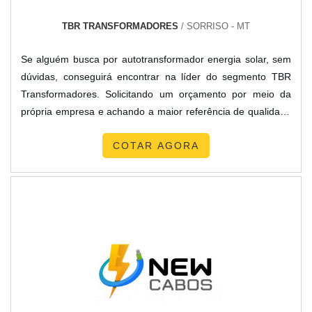
TBR TRANSFORMADORES
/ SORRISO - MT
Se alguém busca por autotransformador energia solar, sem
dúvidas, conseguirá encontrar na líder do segmento TBR
Transformadores. Solicitando um orçamento por meio da
própria empresa e achando a maior referência de qualidade
da área de atuação.Quando o assunto é autotransformador
COTAR AGORA
energia solar, com a equipe da TBR Transformadores o
cliente atingirá precisão com pagamento acessível.MAIS
SOBRE AUTOTRANSFORMADOR ENERGIA SOLARA TBR
Transformadores centraliza sua energia em criar para cada
cliente uma estrutura com escritório de alta qualidade onde
são realizadas as atividades e biblioteca técnica de apoio,
tudo pensando em autotransformador energia solar com
proteção.Há muitas maneiras eficientes de uma organização
demonstrar competência, excelência e destaque em sua
área de atuação. A TBR Transformadores se mostra