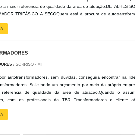
 a maior referência de qualidade da área de atuação.DETALHES S
OR TRIFÁSICO A SECOQuem está à procura de autotransform
em uma organização inovadora, acha o site da TBR Transformador
RA
..
ORMADORES
DORES
/ SORRISO - MT
or autotransformadores, sem dúvidas, conseguirá encontrar na líd
sformadores. Solicitando um orçamento por meio da própria empr
 referência de qualidade da área de atuação.Quando o assun
res, com os profissionais da TBR Transformadores o cliente ob
-benefício com pagamento acessível.DIFERENCIAIS IMPORTANTE
RA
DORESA TBR Trans...