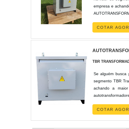
empresa e achando
AUTOTRANSFORMAD
trifásico a seco 
COTAR AGO
possível encontrar .
AUTOTRANSF
TBR TRANSFORMA
Se alguém busca p
segmento TBR Tran
achando a maior
autotransformado
excelente custo
COTAR AGO
AUTOTRANSFORMA