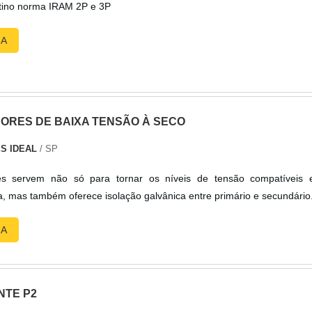
tino norma IRAM 2P e 3P
RA
RES DE BAIXA TENSÃO À SECO
S IDEAL
/ SP
es servem não só para tornar os níveis de tensão compatíveis e
a, mas também oferece isolação galvânica entre primário e secundário
RA
NTE P2