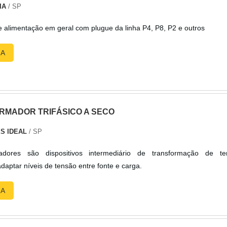
IA
/ SP
e alimentação em geral com plugue da linha P4, P8, P2 e outros
RA
MADOR TRIFÁSICO A SECO
S IDEAL
/ SP
adores são dispositivos intermediário de transformação de te
aptar níveis de tensão entre fonte e carga.
RA