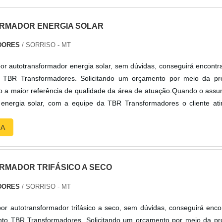
RMADOR ENERGIA SOLAR
DORES
/ SORRISO - MT
r autotransformador energia solar, sem dúvidas, conseguirá encontr
 TBR Transformadores. Solicitando um orçamento por meio da pró
 a maior referência de qualidade da área de atuação.Quando o assu
 energia solar, com a equipe da TBR Transformadores o cliente ati
agamento acessível.MAIS SOBRE AUTOTRANSFORMADOR ENE
RA
form...
MADOR TRIFÁSICO A SECO
DORES
/ SORRISO - MT
r autotransformador trifásico a seco, sem dúvidas, conseguirá enco
nto TBR Transformadores. Solicitando um orçamento por meio da pr