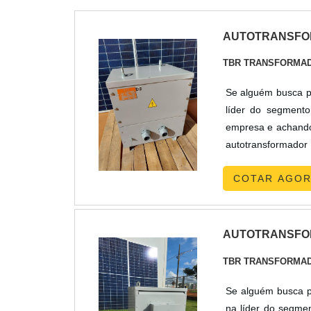
AUTOTRANSFO
TBR TRANSFORMA
Se alguém busca po
líder do segmento
empresa e achando
autotransformador
precisão com p
COTAR AGO
SOLARA TBR Trans
AUTOTRANSFOR
TBR TRANSFORMA
Se alguém busca po
na líder do segme