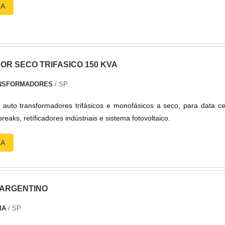
RA
R SECO TRIFASICO 150 KVA
NSFORMADORES
/ SP
auto transformadores trifásicos e monofásicos a seco, para data ce
estabilizadores, nobreaks, retíficadores indústriais e sistema fotovoltaico.
RA
ARGENTINO
IA
/ SP