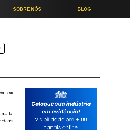
SOBRE NÓS
BLOG
r
e mesmo
ercado.
cedores