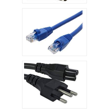
sobre transformadores de média tensão, na essência da
empresa, a mesma deve prezar pelos produtos e serviços
com ótima qualidade e assertividade, pontos importantes
que ficam de fora no planejamento de empresas que visam
apenas o lucro, deixando a desejar nos outros fatores.Isso
tudo é a razão pela qual a TBR Transformadores é uma
empresa altamente qualificada quando se explana o
segmento de fabricação de transformadores. O objetivo é
garantir o que há de melhor para fidelizar os
clientes.QUALIDADE COMPROVADA NO
SEGMENTOSomente na TBR Transformadores é possível
encontrar o que há de melhor em fabricação de
transformadores. São diversas opções de itens oferecidos,
como transformadores industriais e transformador isolador
trifásico com ótima qualidade e precisão.Com a organização
é possível tirar as suas dúvidas sobre os serviços do ramo,
além de contar com os melhores profissionais e instalações.
Assim, conquistando a confiança e a satisfação dos clientes,