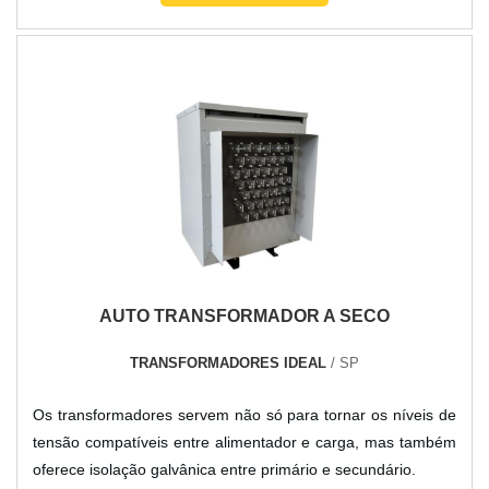
poderá contar ótima qualidade com soluções para
transformadores isoladores e autotransformadores de baixa
tensão.DETALHES SOBRE TRANSFORMADORES PRONTA
ENTREGAA TBR Transformadores centraliza seus esforços
em produzir uma estrutura com escritório de alta qualidade
onde são realizadas as atividades e biblioteca técnica de
apoio, tudo pensando em transformadores pronta entrega
com assertividade.Há muitas maneiras eficientes de uma
empresa demonstrar competência, excelência e destaque
em sua área de atuação. A TBR Transformadores se mostra
referência por ter: Soluções para transformadores isoladores
AUTO TRANSFORMADOR A SECO
e autotransformadores de baixa tensão; Atendimento de
forma personalizada para cada cliente; Profissionais com
TRANSFORMADORES IDEAL
/ SP
vasta experiência na área de atuação.Discorrendo ainda
sobre transformadores pronta entrega, deve-se descartar
Os transformadores servem não só para tornar os níveis de
empresas que não tenham produtos e serviços com ótima
tensão compatíveis entre alimentador e carga, mas também
qualidade e excelente custo-benefício, pontos importantes
oferece isolação galvânica entre primário e secundário.
que ficam de fora no planejamento de empresas que visam