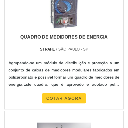
atender todas as demandas, tudo para oferecer auto
transformador trifásico preço justo com assertividade.Há
muitas maneiras eficientes de uma empresa demonstrar
competência, excelência e destaque em sua área de
atuação. A TBR Transformadores se mostra referência por
QUADRO DE MEDIDORES DE ENERGIA
ter: Soluções para transformadores isoladores e
autotransformadores de baixa tensão; Atendimento de forma
STRAHL
/ SÃO PAULO - SP
personalizada para cada cliente; Profissionais com vasta
experiência na área de atuação.Sem trocar o foco sobre
Agrupando-se um módulo de distribuição e proteção a um
auto transformador trifásico preço baixo, mais do que visar
conjunto de caixas de medidores modulares fabricados em
apenas lucratividade, deve oferecer produtos e serviços que
policarbonato é possível formar um quadro de medidores de
tenham ótima qualidade e excelente custo-benefício, pontos
energia.Este quadro, que é aprovado e adotado pelas
importantes que ficam de fora no planejamento de
concessionárias do Brasil, proporciona grande seguranças
organizações que visam apenas o lucro, deixando a desejar
COTAR AGORA
para as edificações e pessoas, uma vez que seus projetos
nos outros fatores.É por estes motivos que a TBR
elétricos e execução são supervisionados pelas
Transformadores é uma empresa que preza pela segurança
concessionárias, pois os mesmos têm responsabilidade
no segmento de fabricação de transformadores. A
técnica até o quadro de medidores, que é o ponto de
companhia busca sempre a qualidade final para fidelização
entrega da en.