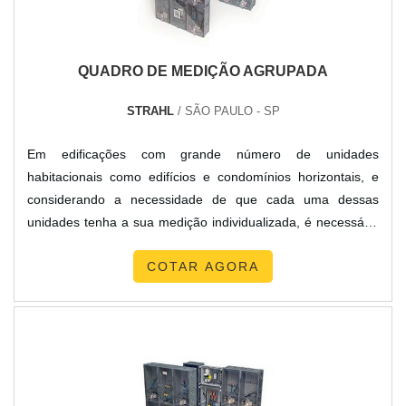
QUADRO DE MEDIÇÃO AGRUPADA
STRAHL
/ SÃO PAULO - SP
Em edificações com grande número de unidades
habitacionais como edifícios e condomínios horizontais, e
considerando a necessidade de que cada uma dessas
unidades tenha a sua medição individualizada, é necessário
projetar e instalar quadro de medição agrupada.Esses
COTAR AGORA
quadros de medição são fabricados mediante um projeto
aprovado pela concessionária. Além da densidade da caixa
de medidor equivalente ao número de unidades
consumidoras deve d...