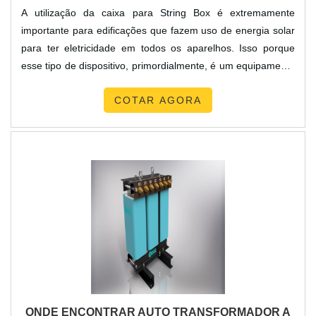
A utilização da caixa para String Box é extremamente
importante para edificações que fazem uso de energia solar
para ter eletricidade em todos os aparelhos. Isso porque
esse tipo de dispositivo, primordialmente, é um equipamento
de proteção que atua no isolamento do sistema de produção
COTAR AGORA
de energia fotovoltaica, com o intuito de impedir a
propagação de acidentes elétricos, como os curtos-circuitos
e surtos elétricos.Dessa forma, a String Box é um dispositivo
indispensável para a segurança da insta.
ONDE ENCONTRAR AUTO TRANSFORMADOR A