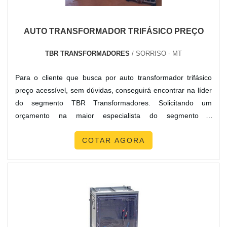
AUTO TRANSFORMADOR TRIFÁSICO PREÇO
TBR TRANSFORMADORES
/ SORRISO - MT
Para o cliente que busca por auto transformador trifásico
preço acessível, sem dúvidas, conseguirá encontrar na líder
do segmento TBR Transformadores. Solicitando um
orçamento na maior especialista do segmento e
encontrando a organização mais competente do
COTAR AGORA
ramo.Quando a busca é por auto transformador trifásico
preço justo, com os colaboradores da TBR Transformadores
encontramos precisão com pagamento acessível.AUTO
TRANSFORMADOR TRIFÁSICO PREÇO JUSTO E
ACESSÍVELA TBR Transformadores foca sua estratégia em
oferecer um estrutura com escritório de alta qualidade onde
são realizadas as atividades e estrutura suficiente para