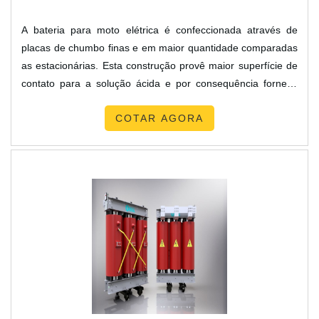
A bateria para moto elétrica é confeccionada através de
placas de chumbo finas e em maior quantidade comparadas
as estacionárias. Esta construção provê maior superfície de
contato para a solução ácida e por consequência fornece
uma maior corrente (amperes) ao custo de uma degradação
COTAR AGORA
mais rápida do material. Principais especificações do
material As baterias são feitas para estarem sempre
carregadas e fornecer uma grande quantidade de corrente
em u....