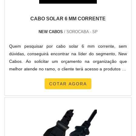
CABO SOLAR 6 MM CORRENTE
NEW CABOS
/ SOROCABA - SP
Quem pesquisar por cabo solar 6 mm corrente, sem
dúvidas, conseguirá encontrar na líder do segmento, New
Cabos. Ao solicitar um orçamento na organização que
melhor atende no ramo, o cliente terá acesso a produtos de
primeira linha e um suporte completo, do contato inicial ao
COTAR AGORA
pós-venda.DETALHES SOBRE CABO SOLAR 6 MM
CORRENTEQuem busca por cabo solar 6 mm corrente uma
empresa comprometida com seus serviços, acha a New
Cabos. Uma companhia com alto know-how em cabo solar
isolante e fio para placa solar que oferece sempre a melhor
opção para o cliente final.Não obstante, quando falamos em
cabo solar 6 mm corrente, sempre deve-se buscar uma