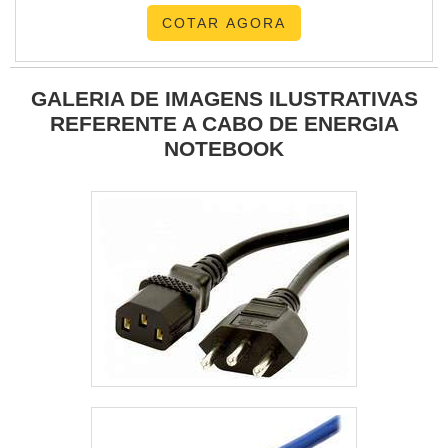
razão pela qual a TBR Transformadores é uma empresa
COTAR AGORA
responsável no segmento de fabricação de transformadores.
Eles buscam tudo o que há de mais atual para garantir a
qualidade final para cada cliente.EFICIÊNCIA E QUALIDADE
GALERIA DE IMAGENS ILUSTRATIVAS
COMPROVADASomente na TBR Transformadores tem o
REFERENTE A CABO DE ENERGIA
que há de melhor no mercado de fabricação de
NOTEBOOK
transformadores. Líder em qualidade, a empresa oferece
uma variedade de itens como autotransformador energia
solar e transformador a óleo com ótima qualidade e
precisão.Para uma maior satisfação dos clientes, eles
buscam investir nos melhores profissionais do mercado, e
em instalações modernas, garantindo assim, a sua confiança
e boa cotação no mercado.A TBR Transformadores tem feito
a diferença no mercado pela idoneidade em tudo que faz
onde fecha todo o ciclo de entrega com excelência para
seus parceiros.