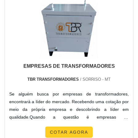
Uma companhia com alto know-how em cabo solar isolante
e cabo fotovoltaico condutor que garante a satisfação da
venda à entrega final, com foco total na qualidade.Sem
trocar o foco sobre cabo para painel fotovoltaico preço justo,
mais do que visar apenas lucratividade, deve oferecer
produtos e serviços que tenham ótima qualidade e
assertividade, pequenos detalhes, mas de grande valia para
saber a procedência e seriedade da empresa.É importante
EMPRESAS DE TRANSFORMADORES
lembrar que o produto deve sempre ser adquirido com
companhias especializadas no segmento. Esse tipo de
TBR TRANSFORMADORES
/ SORRISO - MT
cuidado ajuda a garantir a qualidade e durabilidade dos
materiais, além de evitar prejuízos com substituições
Se alguém busca por empresas de transformadores,
frequentes de produtos que não cumprem com suas funções
encontrará a líder do mercado. Recebendo uma cotação por
adequadamente. Assim, é possível poupar gastos
meio da própria empresa e descobrindo a líder em
desnecessários.Existem diversos motivos para a New Cabos
qualidade.Quando a questão é empresas de
ter se tornado destaque quando pensamos em uma
transformadores, com a TBR Transformadores o cliente
empresa que entrega confiança e produtos de qualidade.
COTAR AGORA
obterá assertividade com assessoria técnica
Alguns desses motivos são: Atendimento personalizado;