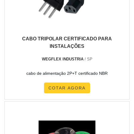
empresa que tenha produtos e serviços com ótima qualidade
e assertividade, pequenos detalhes, mas de grande valia
para saber a procedência e seriedade da empresa.É
importante lembrar que o produto deve sempre ser adquirido
com companhias especializadas no segmento. Esse tipo de
CABO TRIPOLAR CERTIFICADO PARA
cuidado ajuda a garantir a qualidade e durabilidade dos
INSTALAÇÕES
materiais, além de evitar prejuízos com substituições
frequentes de produtos que não cumprem com suas funções
WEGFLEX INDUSTRIA
/ SP
adequadamente. Assim, é possível poupar gastos
desnecessários.Existem diversos motivos para a New Cabos
cabo de alimentação 2P+T certificado NBR
ter se tornado destaque quando pensamos em uma
empresa que entrega confiança e produtos de qualidade.
COTAR AGORA
Alguns desses motivos são: Atendimento personalizado;
Profissionais com vasta experiência na área de atuação;
Diversas opções de pagamento disponíveis; Amplo estoque
de produtos; Logística planejada para atender grandes
demandas; Comprometimento com o resultado final.A
EMPRESA MAIS QUALIFICADA DO SEGMENTONa New