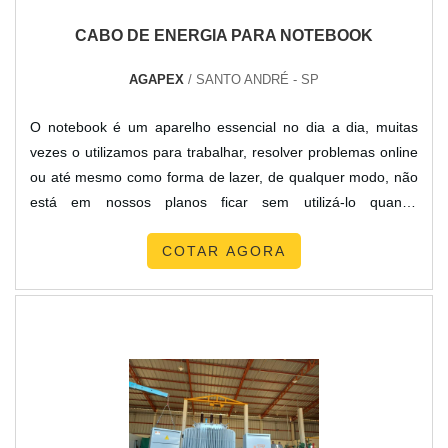
CABO DE ENERGIA PARA NOTEBOOK
AGAPEX
/ SANTO ANDRÉ - SP
O notebook é um aparelho essencial no dia a dia, muitas
vezes o utilizamos para trabalhar, resolver problemas online
ou até mesmo como forma de lazer, de qualquer modo, não
está em nossos planos ficar sem utilizá-lo quando
precisamos, e é por isso que o cabo de energia para
COTAR AGORA
notebook é um item de extrema importância. O cabo de
energia tem a função de alimentar seu aparelho com a
energia local proveniente da tomada de sua residência ou
empresa. Par...