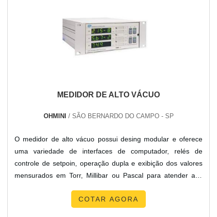
transformador a óleo, deve-se descartar empresas que não
tenham produtos e serviços com ótima qualidade e
excelente custo-benefício, detalhes que passam
despercebidos e podem gerar prejuízo futuros para os
clientes.É importante lembrar que o produto deve sempre
ser adquirido com organizações especializadas no
segmento. Esse tipo de cuidado ajuda a garantir a qualidade
MEDIDOR DE ALTO VÁCUO
e durabilidade dos materiais, além de evitar prejuízos com
substituições frequentes de produtos que não cumprem com
OHMINI
/ SÃO BERNARDO DO CAMPO - SP
suas funções adequadamente. Assim, é possível poupar
gastos desnecessários.Existem diversos motivos para a TBR
O medidor de alto vácuo possui desing modular e oferece
Transformadores ter se tornado destaque quando pensamos
uma variedade de interfaces de computador, relés de
em uma empresa que entrega confiança e serviços de
controle de setpoin, operação dupla e exibição dos valores
qualidade. Alguns desses motivos são: Equipe técnica
mensurados em Torr, Millibar ou Pascal para atender aos
especializada; Profissionais com vasta experiência na área
requisitos específicos de cada aplicação. Características do
de atuação; Equipe de alta qualidade; Escritório de alta
COTAR AGORA
medidor de alto vácuo Além dessas características, o
qualidade onde são realizadas as atividades; Sala de
medidor possui saída analógica, corrente de emissão
treinamento com materiais sofisticados; Equipamentos de