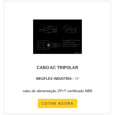
selecionável, temporizador de desgaste e muitas outras,
última geração.QUALIDADE COMPROVADA NO
com....
SEGMENTONa TBR Transformadores sempre tem a solução
mais buscada na área de auto transformador a óleo. Líder
em qualidade, a organização oferece uma variedade de
itens como transformadores industriais e transformador a
óleo.É comprometida com seus serviços e preza pela
segurança, padrões alcançados por conter escritório de alta
qualidade onde são realizadas as atividades e equipamentos
de última geração. Todos esses fatores, agregados a uma
equipe técnica especializada e profissionais qualificados,
CABO AC TRIPOLAR
fecha todo o ciclo de entrega com excelência para toda a
carteira de clientes.
WEGFLEX INDUSTRIA
/ SP
cabo de alimentação 2P+T certificado NBR
COTAR AGORA