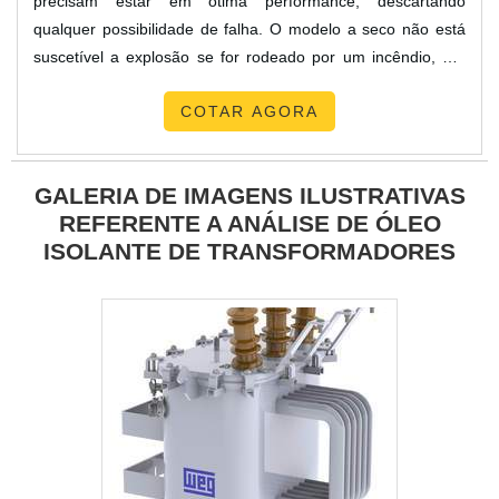
precisam estar em ótima performance, descartando
qualquer possibilidade de falha. O modelo a seco não está
suscetível a explosão se for rodeado por um incêndio, por
isso é instalado em locais que mantenham muita circulação
COTAR AGORA
de pessoas. Principalmente o transformador a seco
encapsulado em resina epóxi consegue se manter sem
arrebentar em contato com fogo, porque a resina epóxi gera
GALERIA DE IMAGENS ILUSTRATIVAS
uma proteção. C....
REFERENTE A ANÁLISE DE ÓLEO
ISOLANTE DE TRANSFORMADORES