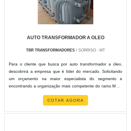
AUTO TRANSFORMADOR A OLEO
TBR TRANSFORMADORES
/ SORRISO - MT
Para o cliente que busca por auto transformador a óleo,
descobrirá a empresa que é líder do mercado. Solicitando
um orçamento na maior especialista do segmento e
encontrando a organização mais competente do ramo.MAIS
SOBRE AUTO TRANSFORMADOR A ÓLEOSe alguém
COTAR AGORA
pesquisar auto transformador a óleo em uma organização
responsável, descobre a TBR Transformadores. Com grande
expressão de mercado quando o assunto é conserto de auto
transformador e auto transformador a seco ip23, garantindo
o que há de melhor na atualidade.Ainda focando em auto