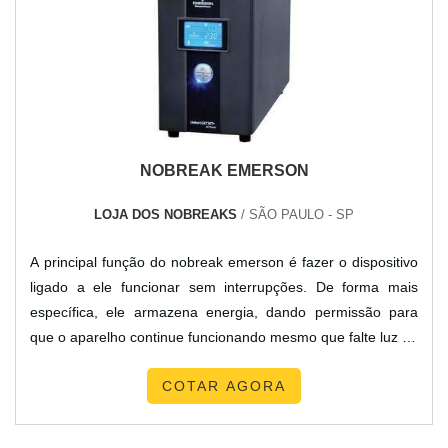
NOBREAK EMERSON
LOJA DOS NOBREAKS
/ SÃO PAULO - SP
A principal função do nobreak emerson é fazer o dispositivo
ligado a ele funcionar sem interrupções. De forma mais
específica, ele armazena energia, dando permissão para
que o aparelho continue funcionando mesmo que falte luz ou
haja uma pane elétrica. Funcionalidade correta do material
COTAR AGORA
Existem três modelos diferentes: offline, interativos e online
de dupla conversão. Eles são caracterizados pela sua forma
de funcionamento e o modo como são acion...