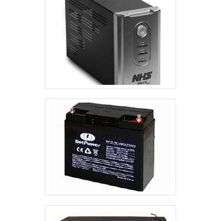
experiência na área de atuação.Discorrendo ainda sobre
auto transformador a seco ip21, na essência da empresa, a
mesma deve prezar pelos produtos e serviços com ótima
qualidade e precisão, pontos importantes que ficam de fora
no planejamento de organizações que visam apenas o lucro,
deixando a desejar nos outros fatores.É por tudo isso que a
TBR Transformadores é uma empresa responsável quando
falamos de companhias do segmento de fabricação de
transformadores. O foco é oferecer sempre a qualidade final
para fidelização do cliente com parcerias
duradouras.REFERÊNCIA DE QUALIDADE NO
SEGMENTOSomente na TBR Transformadores as melhores
opções sempre estão à disposição quando se procura
soluções para fabricação de transformadores. Líder em
qualidade, eles oferecem uma variedade de itens como
conserto de auto transformador e transformador a óleo com
ótima qualidade e proteção.A empresa conta com um time
de profissionais qualificados para o serviço, além de investir