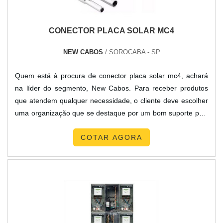
CONECTOR PLACA SOLAR MC4
NEW CABOS
/ SOROCABA - SP
Quem está à procura de conector placa solar mc4, achará
na líder do segmento, New Cabos. Para receber produtos
que atendem qualquer necessidade, o cliente deve escolher
uma organização que se destaque por um bom suporte pré-
venda e tenha ampla experiência no ramo.MAIS DETALHES
COTAR AGORA
SOBRE CONECTOR PLACA SOLAR MC4Quem quer
encontrar conector placa solar mc4 em uma empresa
inovadora, vai até o site da New Cabos. A companhia tem
em seu catálogo cabo conector solar e fio para placa solar,
visando sempre a qualidade final para a fidelização do
cliente.Ainda focando em conector placa solar mc4, deve-se
descartar empresas que não tenham produtos e serviços