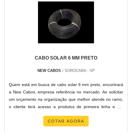
no mercado de conector placa solar mc4. É possível
encontrar uma grande variedade no portfólio, como cabo
conector solar e fio para placa solar.Isso se deve ao fato de
ser uma empresa altamente qualificada e comprometida
com seus serviços, qualificações construídas por focar suas
ações no resultado final, tendo escritório de alta qualidade
onde são realizadas as atividades e equipamentos de última
geração.Tudo isso, somado à performance de uma equipe
CABO SOLAR 6 MM PRETO
multidisciplinar de consultores associados e colaboradores
eficientes, garante uma entrega de excelência de ponta a
NEW CABOS
/ SOROCABA - SP
ponta.
Quem está em busca de cabo solar 6 mm preto, encontrará
a New Cabos, empresa referência no mercado. Ao solicitar
um orçamento na organização que melhor atende no ramo,
o cliente terá acesso a produtos de primeira linha e um
suporte completo, do contato inicial ao pós-
COTAR AGORA
venda.DETALHES SOBRE CABO SOLAR 6 MM
PRETOQuem quer achar cabo solar 6 mm preto em uma