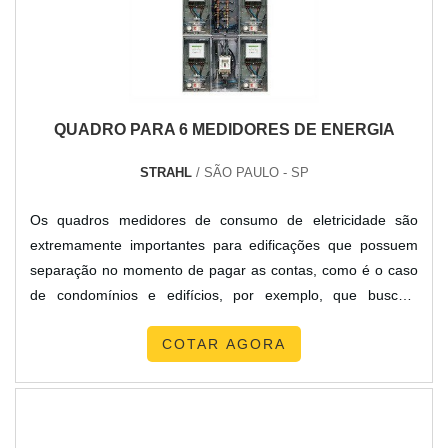
com ótima qualidade e precisão, características simples,
mas que mostram o comprometimento da empresa com
seus clientes.É importante lembrar que o produto deve
sempre ser adquirido com companhias especializadas no
segmento. Esse tipo de cuidado ajuda a garantir a qualidade
QUADRO PARA 6 MEDIDORES DE ENERGIA
e durabilidade dos materiais, além de evitar prejuízos com
substituições frequentes de produtos que não cumprem com
STRAHL
/ SÃO PAULO - SP
suas funções adequadamente. Assim, é possível poupar
gastos desnecessários.Existem diversos motivos para a New
Os quadros medidores de consumo de eletricidade são
Cabos ter se tornado destaque quando pensamos em uma
extremamente importantes para edificações que possuem
empresa que entrega confiança e produtos de qualidade.
separação no momento de pagar as contas, como é o caso
Alguns desses motivos são: Atendimento personalizado;
de condomínios e edifícios, por exemplo, que buscam
Profissionais com vasta experiência na área de atuação;
sempre garantir que a mensuração do consumo de energia
Diversas opções de pagamento disponíveis; Amplo estoque
COTAR AGORA
elétrica possa ser realizada de forma eficiente e com maior
de produtos; Logística planejada para atender grandes
praticidade nos ambientes.MAIS SOBRE QUADRO PARA 6
demandas; Comprometimento com o resultado
MEDIDORES DE ENERGIAPopularmente conhecidos como
final.QUALIDADES E PONTOS FORTES DA
relógios de luz, os medidores de eletricidade realizam a
EMPRESASomente na New Cabos tem o que há de melhor
medição da ener.