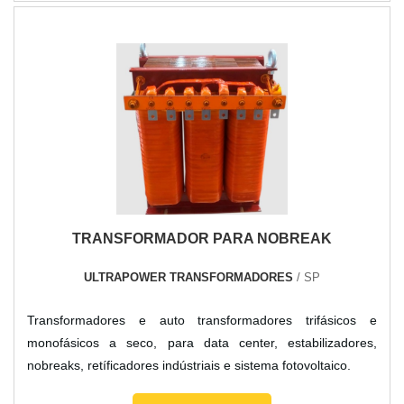
empresa altamente qualificada, descobre a New Cabos. A
companhia trabalha com fio para energia solar e cabo
fotovoltaico condutor, garantindo a satisfação da venda à
entrega final, com foco total na qualidade.Não obstante,
quando falamos em cabo solar 6 mm preto, sempre deve-se
buscar uma empresa que tenha produtos e serviços com
ótima qualidade e assertividade, pequenos detalhes, mas de
grande valia para saber a procedência e seriedade da
empresa.É importante lembrar que o produto deve sempre
ser adquirido com companhias especializadas no segmento.
TRANSFORMADOR PARA NOBREAK
Esse tipo de cuidado ajuda a garantir a qualidade e
durabilidade dos materiais, além de evitar prejuízos com
ULTRAPOWER TRANSFORMADORES
/ SP
substituições frequentes de produtos que não cumprem com
suas funções adequadamente. Assim, é possível poupar
Transformadores e auto transformadores trifásicos e
gastos desnecessários.Existem diversos motivos para a New
monofásicos a seco, para data center, estabilizadores,
Cabos ter se tornado destaque quando pensamos em uma
nobreaks, retíficadores indústriais e sistema fotovoltaico.
empresa que entrega confiança e produtos de qualidade.
Alguns desses motivos são: Atendimento personalizado;