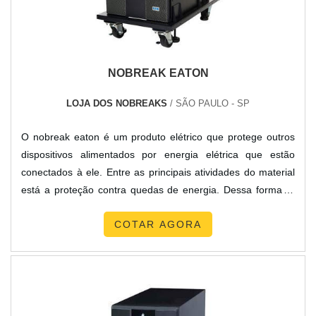
NOBREAK EATON
LOJA DOS NOBREAKS
/ SÃO PAULO - SP
O nobreak eaton é um produto elétrico que protege outros
dispositivos alimentados por energia elétrica que estão
conectados à ele. Entre as principais atividades do material
está a proteção contra quedas de energia. Dessa forma, o
UPS mantém os equipamentos ligados ao dispositivo nas
COTAR AGORA
situações onde a alimentação normal de energia é
interrompida, reduzindo riscos como a perda de dados e
desligamentos inesperados. Para que isso seja possível, ele
c...